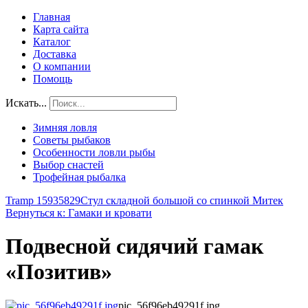
Главная
Карта сайта
Каталог
Доставка
О компании
Помощь
Искать...
Зимняя ловля
Советы рыбаков
Особенности ловли рыбы
Выбор снастей
Трофейная рыбалка
Tramp 15935829
Стул складной большой со спинкой Митек
Вернуться к: Гамаки и кровати
Подвесной сидячий гамак
«Позитив»
pic_56f96eb49291f.jpg