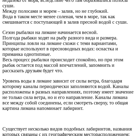
недалеко от моря, вследствие чего там образовались полосы
суши.
Между полосами и морем – залив, но не глубокий.
Вода в таком месте менее соленая, чем в море, так как
смешивается с поступающей в залив пресной водой с суши.
Сезон рыбалки на лимане начинается весной.
Полгода рыбаки ходят на рыбу разного вида и размера.
Принципы ловли на лимане схожи с теми вариантами,
которые используют в пресноводных водах: оснастка и
приманка однотипные.
Весь процесс рыбалки происходит спокойно, но при этом
рыбак остается под массой впечатлений, запомнить и
рассказать друзьям будет что.
Уровень воды в лимане зависит от силы ветра, благодаря
которому каналы периодически заполняются водой. Каналы
расположены в разных направлениях, поэтому имеет значение
не только сила ветра, но и его направление. Каналы лимана
все между собой соединены, если смотреть сверху, то общая
картина лимана напоминает лабиринт.
Существует несколько видов подобных лабиринтов, названия
которых связаны с их географическим месторасположением: