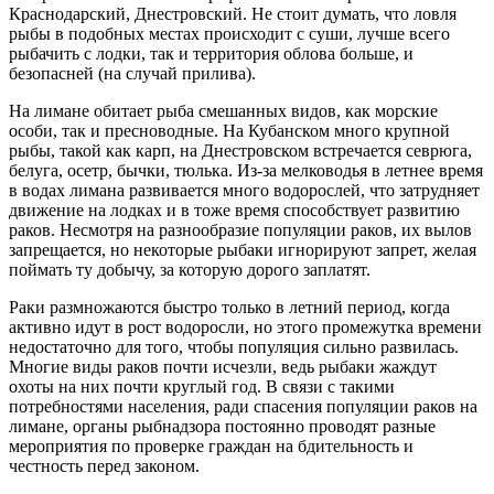
Краснодарский, Днестровский. Не стоит думать, что ловля
рыбы в подобных местах происходит с суши, лучше всего
рыбачить с лодки, так и территория облова больше, и
безопасней (на случай прилива).
На лимане обитает рыба смешанных видов, как морские
особи, так и пресноводные. На Кубанском много крупной
рыбы, такой как карп, на Днестровском встречается севрюга,
белуга, осетр, бычки, тюлька. Из-за мелководья в летнее время
в водах лимана развивается много водорослей, что затрудняет
движение на лодках и в тоже время способствует развитию
раков. Несмотря на разнообразие популяции раков, их вылов
запрещается, но некоторые рыбаки игнорируют запрет, желая
поймать ту добычу, за которую дорого заплатят.
Раки размножаются быстро только в летний период, когда
активно идут в рост водоросли, но этого промежутка времени
недостаточно для того, чтобы популяция сильно развилась.
Многие виды раков почти исчезли, ведь рыбаки жаждут
охоты на них почти круглый год. В связи с такими
потребностями населения, ради спасения популяции раков на
лимане, органы рыбнадзора постоянно проводят разные
мероприятия по проверке граждан на бдительность и
честность перед законом.