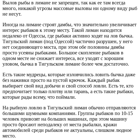
Вылов рыбы в лимане не запрещен, так как ее там всегда
много, никакой угрозы массовые выловы ни одному виду рыб
не несут.
Иногда на лимане строят дамбы, что значительно увеличивает
интерес рыбаков к этому месту. Такой лиман находится
недалеко от Одессы, где рыбаки активно ходят на лов бычка.
Тигульский лиман (под Одессой) частично разрушен, у него
нет соединяющего моста, при этом обе половины дамбы
просто усеяны рыбаками. Большое скопление рыбаков в
одном месте не снижает интереса, все уходят с хорошим
уловом, бычка в Тигульском лимане более чем достаточно.
Есть такие мудрецы, которые изловчились ловить бычка даже
без наживки просто на пустой крючок. Каждый рыбак
выбирает свой вид добычи и свой способ ловли. Есть те, кто
предпочитает только плотву или тарань, а есть такие рыбаки,
которые рады всему, что поймали.
На рыбную ловлю в Тигульский лиман обычно отправляются
большими шумными компаниями. Группы рыбаков по 10-15
человек привозят на больших машинах, при этом машину
просто бросают неподалеку от места рыбалки, кражи
автомобилей среди рыбаков не актуальны, слишком людное
место.