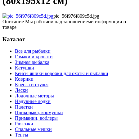
(80х195х12 см)
pic_56f976f809c5d.jpg
Описание
Мы работаем над заполнениеми информации о
товаре
Каталог
Все для рыбалки
Гамаки и кровати
Зимняя рыбалка
Катушки
Кейсы ящики коробки для охоты и рыбалки
Коврики
Кресла и стулья
Лески
Лодочные моторы
Надувные лодки
Палатки
Прикормка, кормушки
Приманки, воблеры
Рюкзаки
Спальные мешки
Тенты