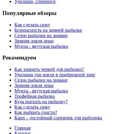
Удилища, спининги
Популярные обзоры
Как сделать сижу
Безопасность на зимней рыбалке
Сезон рыбалки на лимане
Зимняя ловля леща
Мунха - якутская рыбалка
Рекомендуем
Как хранить червей для рыбалки?
Удилища для ловли в прибрежной зоне
Сезон рыбалки на лимане
Зимняя ловля леща
Мунха - якутская рыбалка
Трофейная рыбалка
Куда поехать на рыбалку?
Как сделать сижу
Как выбрать снасти?
Карп – достойный соперник для рыболова
Главная
Каталог