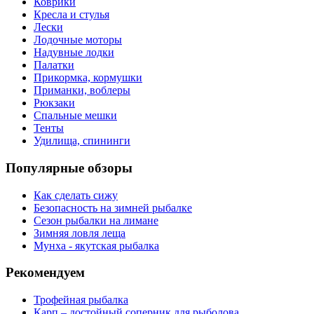
Коврики
Кресла и стулья
Лески
Лодочные моторы
Надувные лодки
Палатки
Прикормка, кормушки
Приманки, воблеры
Рюкзаки
Спальные мешки
Тенты
Удилища, спининги
Популярные обзоры
Как сделать сижу
Безопасность на зимней рыбалке
Сезон рыбалки на лимане
Зимняя ловля леща
Мунха - якутская рыбалка
Рекомендуем
Трофейная рыбалка
Карп – достойный соперник для рыболова