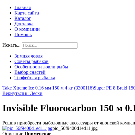
Главная
Карта сайта
Каталог
Доставка
О компании
Помощь
Искать...
Зимняя ловля
Советы рыбаков
Особенности ловли рыбы
Выбор снастей
Трофейная рыбалка
Take Xtreme Ice 0.16 мм 150 м 4 кг (3300116)
Super PE 8 Braid 15
Вернуться к: Лески
Invisible Fluorocarbon 150 м 0
Решив приобрести рыболовные аксессуары от японской компани
pic_56f9400d1ed11.jpg
Описание
Применение