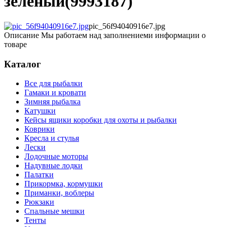
зеленый(9993187)"
pic_56f94040916e7.jpg
Описание
Мы работаем над заполнениеми информации о
товаре
Каталог
Все для рыбалки
Гамаки и кровати
Зимняя рыбалка
Катушки
Кейсы ящики коробки для охоты и рыбалки
Коврики
Кресла и стулья
Лески
Лодочные моторы
Надувные лодки
Палатки
Прикормка, кормушки
Приманки, воблеры
Рюкзаки
Спальные мешки
Тенты