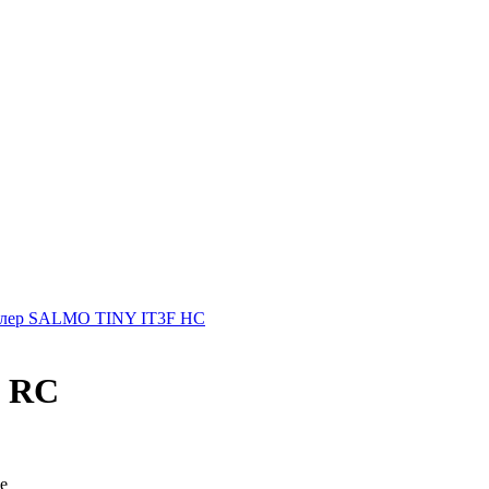
лер SALMO TINY IT3F HC
0 RC
е