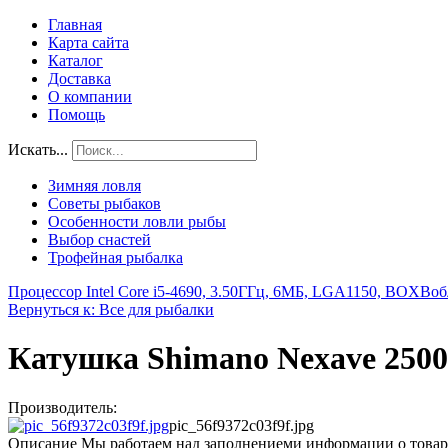
Главная
Карта сайта
Каталог
Доставка
О компании
Помощь
Искать...
Зимняя ловля
Советы рыбаков
Особенности ловли рыбы
Выбор снастей
Трофейная рыбалка
Процессор Intel Core i5-4690, 3.50ГГц, 6МБ, LGA1150, BOX
Воб
Вернуться к: Все для рыбалки
Катушка Shimano Nexave 250
Производитель:
pic_56f9372c03f9f.jpg
Описание
Мы работаем над заполнениеми информации о товар