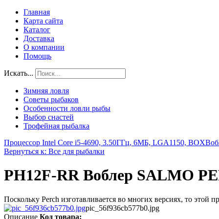
Главная
Карта сайта
Каталог
Доставка
О компании
Помощь
Искать...
Зимняя ловля
Советы рыбаков
Особенности ловли рыбы
Выбор снастей
Трофейная рыбалка
Процессор Intel Core i5-4690, 3.50ГГц, 6МБ, LGA1150, BOX
Воб
Вернуться к: Все для рыбалки
PH12F-RR Воблер SALMO P
Поскольку Perch изготавливается во многих версиях, то этой 
pic_56f936cb577b0.jpg
Описание
Код товара: