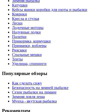
Зимняя рыбалка
Катушки
Кейсы ящики коробки для охоты и рыбалки
Коврики
Кресла и стулья
Лески
Лодочные моторы
Надувные лодки
Палатки
Прикормка, кормушки
Приманки, воблеры
Рюкзаки
Спальные мешки
Тенты
Удилища, спининги
Популярные обзоры
Как сделать сижу
Безопасность на зимней рыбалке
Сезон рыбалки на лимане
Зимняя ловля леща
Мунха - якутская рыбалка
Рекомендуем