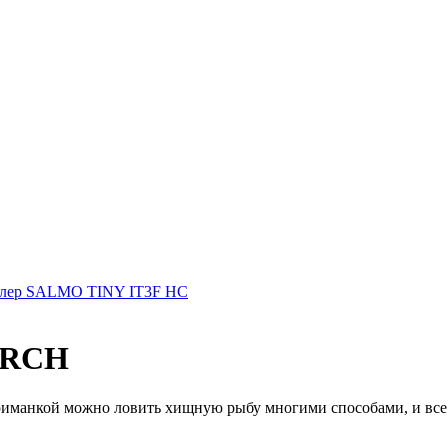
лер SALMO TINY IT3F HC
ERCH
приманкой можно ловить хищную рыбу многими способами, и все 