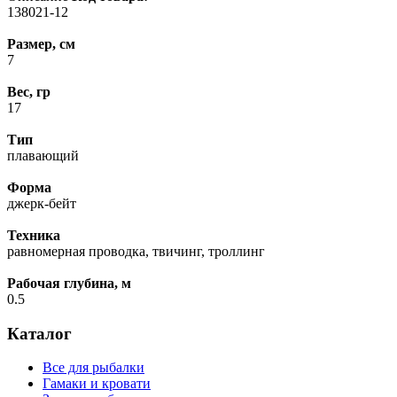
138021-12
Размер, см
7
Вес, гр
17
Тип
плавающий
Форма
джерк-бейт
Техника
равномерная проводка, твичинг, троллинг
Рабочая глубина, м
0.5
Каталог
Все для рыбалки
Гамаки и кровати