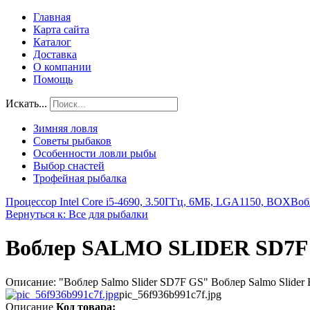
Главная
Карта сайта
Каталог
Доставка
О компании
Помощь
Искать...
Зимняя ловля
Советы рыбаков
Особенности ловли рыбы
Выбор снастей
Трофейная рыбалка
Процессор Intel Core i5-4690, 3.50ГГц, 6МБ, LGA1150, BOX
Воб
Вернуться к: Все для рыбалки
Воблер SALMO SLIDER SD7F
Описание: "Воблер Salmo Slider SD7F GS" Воблер Salmo Slider
pic_56f936b991c7f.jpg
Описание
Код товара: