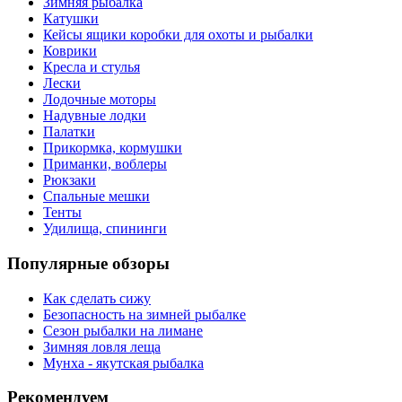
Зимняя рыбалка
Катушки
Кейсы ящики коробки для охоты и рыбалки
Коврики
Кресла и стулья
Лески
Лодочные моторы
Надувные лодки
Палатки
Прикормка, кормушки
Приманки, воблеры
Рюкзаки
Спальные мешки
Тенты
Удилища, спининги
Популярные обзоры
Как сделать сижу
Безопасность на зимней рыбалке
Сезон рыбалки на лимане
Зимняя ловля леща
Мунха - якутская рыбалка
Рекомендуем