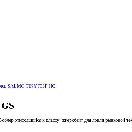
лер SALMO TINY IT3F HC
 GS
 Воблер относящийся к классу джеркбейт для ловли рывковой тех