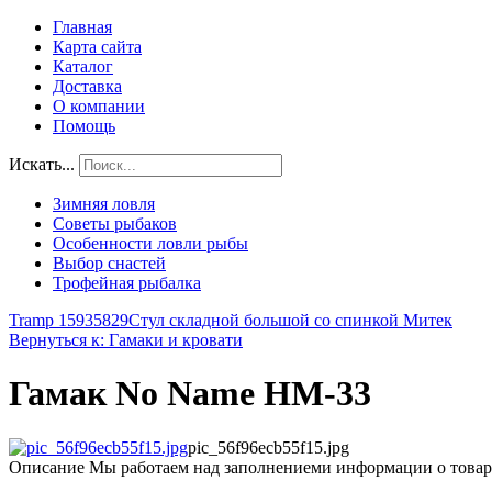
Главная
Карта сайта
Каталог
Доставка
О компании
Помощь
Искать...
Зимняя ловля
Советы рыбаков
Особенности ловли рыбы
Выбор снастей
Трофейная рыбалка
Tramp 15935829
Стул складной большой со спинкой Митек
Вернуться к: Гамаки и кровати
Гамак No Name HM-33
pic_56f96ecb55f15.jpg
Описание
Мы работаем над заполнениеми информации о товар