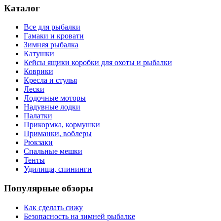
Каталог
Все для рыбалки
Гамаки и кровати
Зимняя рыбалка
Катушки
Кейсы ящики коробки для охоты и рыбалки
Коврики
Кресла и стулья
Лески
Лодочные моторы
Надувные лодки
Палатки
Прикормка, кормушки
Приманки, воблеры
Рюкзаки
Спальные мешки
Тенты
Удилища, спининги
Популярные обзоры
Как сделать сижу
Безопасность на зимней рыбалке