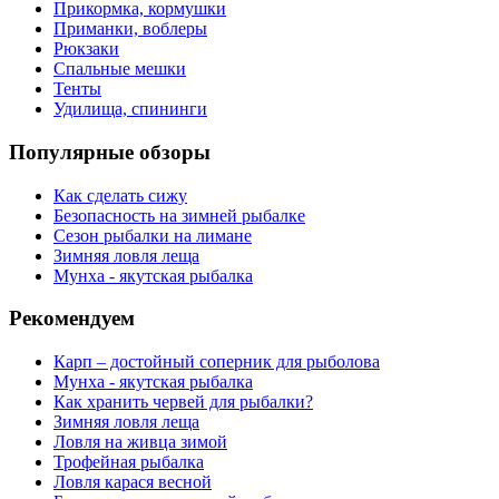
Прикормка, кормушки
Приманки, воблеры
Рюкзаки
Спальные мешки
Тенты
Удилища, спининги
Популярные обзоры
Как сделать сижу
Безопасность на зимней рыбалке
Сезон рыбалки на лимане
Зимняя ловля леща
Мунха - якутская рыбалка
Рекомендуем
Карп – достойный соперник для рыболова
Мунха - якутская рыбалка
Как хранить червей для рыбалки?
Зимняя ловля леща
Ловля на живца зимой
Трофейная рыбалка
Ловля карася весной