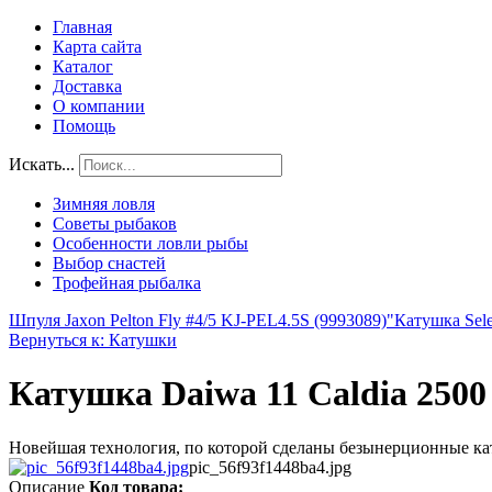
Главная
Карта сайта
Каталог
Доставка
О компании
Помощь
Искать...
Зимняя ловля
Советы рыбаков
Особенности ловли рыбы
Выбор снастей
Трофейная рыбалка
Шпуля Jaxon Pelton Fly #4/5 KJ-PEL4.5S (9993089)"
Катушка Sele
Вернуться к: Катушки
Катушка Daiwa 11 Caldia 2500
Новейшая технология, по которой сделаны безынерционные кату
pic_56f93f1448ba4.jpg
Описание
Код товара: