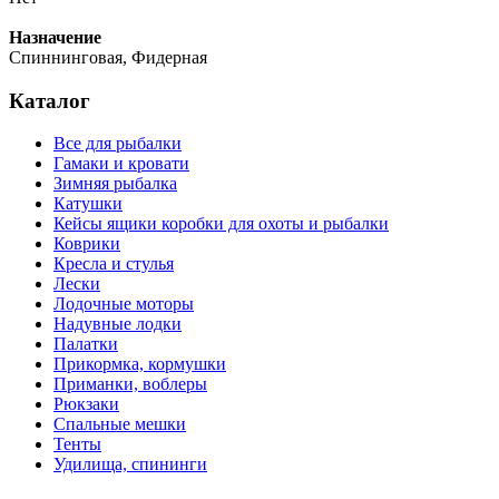
Назначение
Спиннинговая, Фидерная
Каталог
Все для рыбалки
Гамаки и кровати
Зимняя рыбалка
Катушки
Кейсы ящики коробки для охоты и рыбалки
Коврики
Кресла и стулья
Лески
Лодочные моторы
Надувные лодки
Палатки
Прикормка, кормушки
Приманки, воблеры
Рюкзаки
Спальные мешки
Тенты
Удилища, спининги