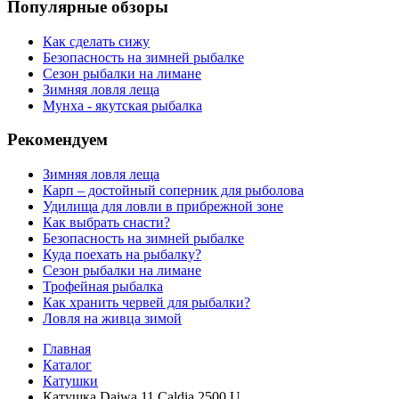
Популярные обзоры
Как сделать сижу
Безопасность на зимней рыбалке
Сезон рыбалки на лимане
Зимняя ловля леща
Мунха - якутская рыбалка
Рекомендуем
Зимняя ловля леща
Карп – достойный соперник для рыболова
Удилища для ловли в прибрежной зоне
Как выбрать снасти?
Безопасность на зимней рыбалке
Куда поехать на рыбалку?
Сезон рыбалки на лимане
Трофейная рыбалка
Как хранить червей для рыбалки?
Ловля на живца зимой
Главная
Каталог
Катушки
Катушка Daiwa 11 Caldia 2500 U