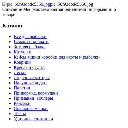
pic_56f93dbdc5350.jpg
Описание
Мы работаем над заполнениеми информации о
товаре
Каталог
Все для рыбалки
Гамаки и кровати
Зимняя рыбалка
Катушки
Кейсы ящики коробки для охоты и рыбалки
Коврики
Кресла и стулья
Лески
Лодочные моторы
Надувные лодки
Палатки
Прикормка, кормушки
Приманки, воблеры
Рюкзаки
Спальные мешки
Тенты
Удилища, спининги