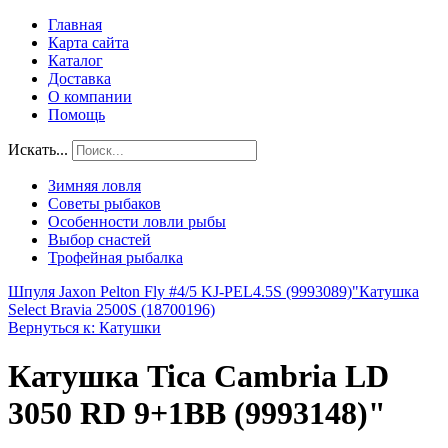
Главная
Карта сайта
Каталог
Доставка
О компании
Помощь
Искать...
Зимняя ловля
Советы рыбаков
Особенности ловли рыбы
Выбор снастей
Трофейная рыбалка
Шпуля Jaxon Pelton Fly #4/5 KJ-PEL4.5S (9993089)"
Катушка
Select Bravia 2500S (18700196)
Вернуться к: Катушки
Катушка Tica Cambria LD
3050 RD 9+1BB (9993148)"