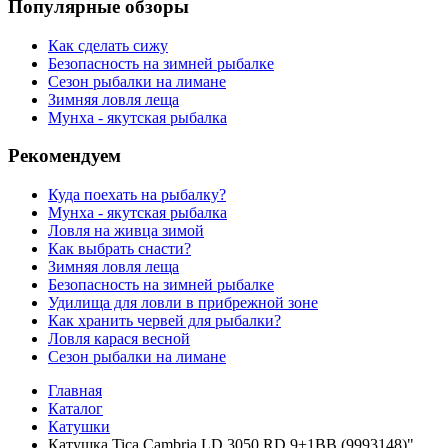
Популярные обзоры
Как сделать сижу
Безопасность на зимней рыбалке
Сезон рыбалки на лимане
Зимняя ловля леща
Мунха - якутская рыбалка
Рекомендуем
Куда поехать на рыбалку?
Мунха - якутская рыбалка
Ловля на живца зимой
Как выбрать снасти?
Зимняя ловля леща
Безопасность на зимней рыбалке
Удилища для ловли в прибрежной зоне
Как хранить червей для рыбалки?
Ловля карася весной
Сезон рыбалки на лимане
Главная
Каталог
Катушки
Катушка Tica Cambria LD 3050 RD 9+1BB (9993148)"