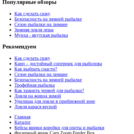
Популярные обзоры
Как сделать сижу
Безопасность на зимней рыбалке
Сезон рыбалки на лимане
Зимняя ловля леща
Мунха - якутская рыбалка
Рекомендуем
Как сделать сижу
Карп – достойный соперник для рыболова
Как выбрать снасти?
Сезон рыбалки на лимане
Безопасность на зимней рыбалке
Трофейная рыбалка
Как хранить червей для рыбалки?
Ловля на живца зимой
Удилища для ловли в прибрежной зоне
Ловля карася весной
Главная
Каталог
Кейсы ящики коробки для охоты и рыбалки
Фидерный ящик Carp Zoom Feeder Box