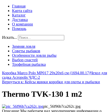
Главная
Карта сайта
Каталог
Доставка
О компании
Помощь
Искать...
Зимняя ловля
Советы рыбаков
Особенности ловли рыбы
Выбор снастей
Трофейная рыбалка
Коробка Marco Polo MP017 29х20х6 см (1694.00.17)
Чехол для
садка Acropolis ЧДС-2
Вернуться к: Кейсы ящики коробки для охоты и рыбалки
Thermo TVK-130 1 m2
pic_56f96b7ca262c.jpg
Описание
Мы работаем над заполнениеми информации о