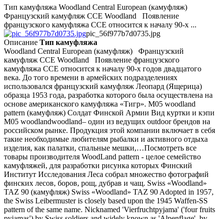
Тип камуфляжа Woodland Central European (камуфляж)
Французский камуфляж ССЕ Woodland Появление
французского камуфляжа ССЕ относится к началу 90-х ...
pic_56f977b7d0735.jpg
Описание
Тип камуфляжа
Woodland Central European (камуфляж) Французский
камуфляж ССЕ Woodland Появление французского
камуфляжа ССЕ относится к началу 90-х годов двадцатого
века. До того времени в армейских подразделениях
использовался французский камуфляж Леопард (Ящерица)
образца 1953 года, разработка которого была осуществлена на
основе американского камуфляжа «Тигр». M05 woodland
pattern (камуфляж) Солдат Финской Армии Вид куртки и кэпи
M05 woodlandwoodland– один из ведущих outdoor брендов на
российском рынке. Продукция этой компании включает в себя
такие необходимые любителям рыбалки и активного отдыха
изделия, как палатки, спальные мешки,…Посмотреть все
товары производителя WoodLand pattern - целое семейство
камуфляжей, для разработки рисунка которых Финский
Институт Исследования Леса собрал множество фотографий
финских лесов, боров, рощ, дубрав и чащ. Swiss «Woodland»
TAZ 90 (камуфляж) Swiss «Woodland» TAZ 90 Adopted in 1957,
the Swiss Leibermuster is closely based upon the 1945 Waffen-SS
pattern of the same name. Nicknamed 'Vierfruchtpyjama' ('four fruits
pyjamas') by Swiss soldiers and widely known as 'Alpenflage', by