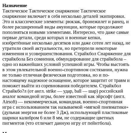
Назначение
Тактическое Тактическое снаряжение Тактическое
снаряжение включает в себя несколько деталей экипировки.
Это и классические элементы: рюкзак, бронежилет и ранец, и
более расширенный виды амуниции, которые продолжают
пополняться новыми элементами. Интересно, что даже самые
первые детали, среди которых и военные кепки,
изобретённые несколько десятков или даже сотен лет назад, не
утратили своей актуальности, но претерпели некоторые
изменения и усовершенствования. Страйкбол Снаряжение для
страйкбола Без сомнения, обмундирование для страйкбола –
одно из важнейших условий успешной игры. Чтобы выстоять
в этом увлекательной военно-спортивном состязании, нужна
не только отличная физическая подготовка, но и по-
настоящему надежное оснащение, которое защитит от травм и
поможет выйти из соревнования победителем. Страйкбол
Страйкбо?л (от англ. strike — удар, ball — шар) российский
аналог командной игры, более известной как эйрсофт (англ.
Airsoft) — некоммерческая, командная, военно-спортивная
игра с использованием так называемой «мягкой пневматики»
(дульная энергия не более 3 Дж), использующей пластиковые
шарики калибром 6 или 8 мм, не содержащие цветных
пигментов (что отличает данную игру от пейнтбола).