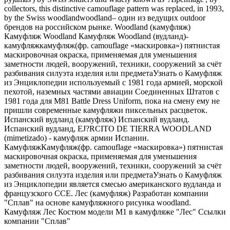
collectors, this distinctive camouflage pattern was replaced, in 1993,
by the Swiss woodlandwoodland– один из ведущих outdoor
брендов на российском рынке. Woodland (камуфляж)
Камуфляж Woodland Камуфляж Woodland (вудланд)-
камуфляжкамуфляж(фр. camouflage «маскировка») пятнистая
маскировочная окраска, применяемая для уменьшения
заметности людей, вооружений, техники, сооружений за счёт
разбивания силуэта изделия или предметаУзнать о Камуфляж
из Энциклопедии используемый с 1981 года армией, морской
пехотой, наземных частями авиации Соединенных Штатов с
1981 года для M81 Battle Dress Uniform, пока на смену ему не
пришли современные камуфляжи пиксельных расцветок.
Испанский вудланд (камуфляж) Испанский вудланд.
Испанский вудланд, EJ?RCITO DE TIERRA WOODLAND
(mimetizado) - камуфляж армии Испании.
КамуфляжКамуфляж(фр. camouflage «маскировка») пятнистая
маскировочная окраска, применяемая для уменьшения
заметности людей, вооружений, техники, сооружений за счёт
разбивания силуэта изделия или предметаУзнать о Камуфляж
из Энциклопедии является смесью американского вудланда и
французского CCE. Лес (камуфляж) Разработан компании
"Сплав" на основе камуфляжного рисунка woodland.
Камуфляж Лес Костюм модели М1 в камуфляже "Лес" Ссылки
компании "Сплав"