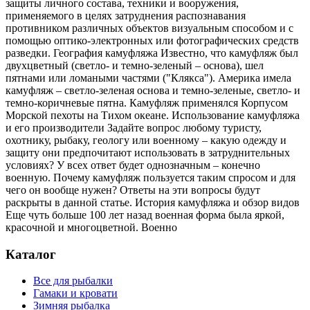
защиты личного состава, техники и вооружения,
применяемого в целях затруднения распознавания
противником различных объектов визуальным способом и с
помощью оптико-электронных или фотографических средств
разведки. География камуфляжа Известно, что камуфляж был
двухцветный (светло- и темно-зеленый – основа), шел
пятнами или ломаными частями ("Клякса"). Америка имела
камуфляж – светло-зеленая основа и темно-зеленые, светло- и
темно-коричневые пятна. Камуфляж применялся Корпусом
Морской пехоты на Тихом океане. Использование камуфляжа
и его производители Задайте вопрос любому туристу,
охотнику, рыбаку, геологу или военному – какую одежду и
защиту они предпочитают использовать в затруднительных
условиях? У всех ответ будет однозначным – конечно
военную. Почему камуфляж пользуется таким спросом и для
чего он вообще нужен? Ответы на эти вопросы будут
раскрыты в данной статье. История камуфляжа и обзор видов
Еще чуть больше 100 лет назад военная форма была яркой,
красочной и многоцветной. Военно
Каталог
Все для рыбалки
Гамаки и кровати
Зимняя рыбалка