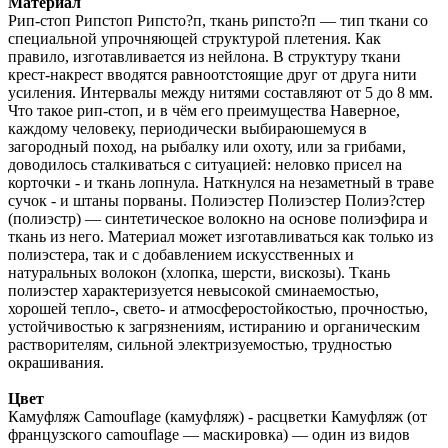
Материал
Рип-стоп Рипстоп Рипсто?п, ткань рипсто?п — тип ткани со
специальной упрочняющей структурой плетения. Как
правило, изготавливается из нейлона. В структуру ткани
крест-накрест вводятся равноотстоящие друг от друга нити
усиления. Интервалы между нитями составляют от 5 до 8 мм.
Что такое рип-стоп, и в чём его преимущества Наверное,
каждому человеку, периодически выбираюшемуся в
загородный поход, на рыбалку или охоту, или за грибами,
доводилось сталкиваться с ситуацией: неловко присел на
корточки - и ткань лопнула. Наткнулся на незаметный в траве
сучок - и штаны порваны. Полиэстер Полиэстер Полиэ?стер
(полиэстр) — синтетическое волокно на основе полиэфира и
ткань из него. Материал может изготавливаться как только из
полиэстера, так и с добавлением искусственных и
натуральных волокон (хлопка, шерсти, вискозы). Ткань
полиэстер характеризуется невысокой сминаемостью,
хорошей тепло-, свето- и атмосферостойкостью, прочностью,
устойчивостью к загрязнениям, истиранию и органическим
растворителям, сильной электризуемостью, трудностью
окрашивания.
Цвет
Камуфляж Camouflage (камуфляж) - расцветки Камуфляж (от
французского camouflage — маскировка) — один из видов