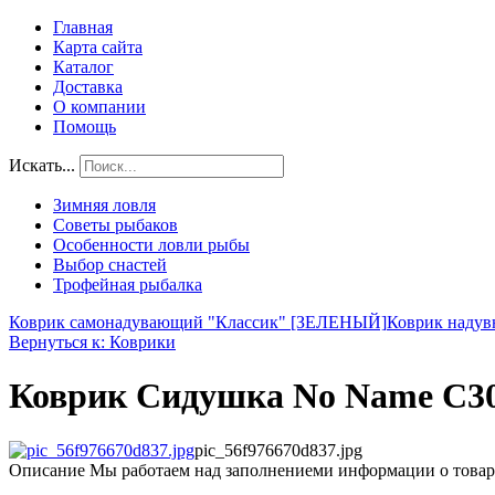
Главная
Карта сайта
Каталог
Доставка
О компании
Помощь
Искать...
Зимняя ловля
Советы рыбаков
Особенности ловли рыбы
Выбор снастей
Трофейная рыбалка
Коврик самонадувающий "Классик" [ЗЕЛЕНЫЙ]
Коврик надувн
Вернуться к: Коврики
Коврик Сидушка No Name С3
pic_56f976670d837.jpg
Описание
Мы работаем над заполнениеми информации о товар