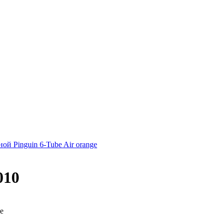
ой Pinguin 6-Tube Air orange
010
е