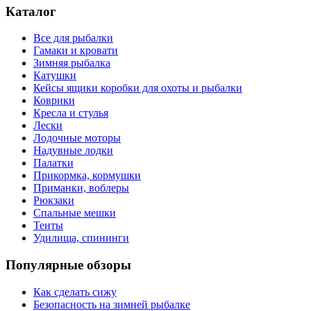
Каталог
Все для рыбалки
Гамаки и кровати
Зимняя рыбалка
Катушки
Кейсы ящики коробки для охоты и рыбалки
Коврики
Кресла и стулья
Лески
Лодочные моторы
Надувные лодки
Палатки
Прикормка, кормушки
Приманки, воблеры
Рюкзаки
Спальные мешки
Тенты
Удилища, спининги
Популярные обзоры
Как сделать сижу
Безопасность на зимней рыбалке