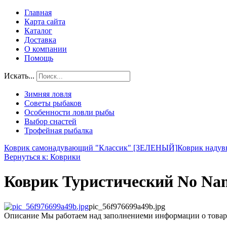
Главная
Карта сайта
Каталог
Доставка
О компании
Помощь
Искать...
Зимняя ловля
Советы рыбаков
Особенности ловли рыбы
Выбор снастей
Трофейная рыбалка
Коврик самонадувающий "Классик" [ЗЕЛЕНЫЙ]
Коврик надувн
Вернуться к: Коврики
Коврик Туристический No N
pic_56f976699a49b.jpg
Описание
Мы работаем над заполнениеми информации о товар