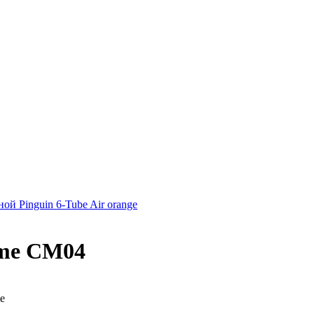
ой Pinguin 6-Tube Air orange
ame CM04
е