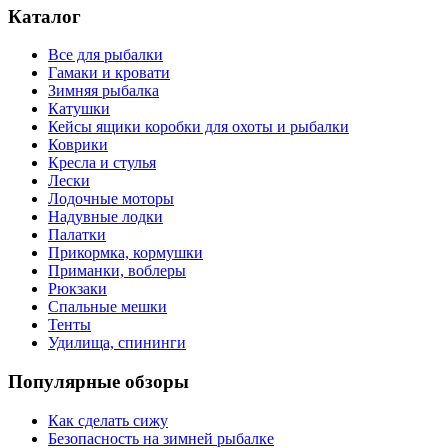
Каталог
Все для рыбалки
Гамаки и кровати
Зимняя рыбалка
Катушки
Кейсы ящики коробки для охоты и рыбалки
Коврики
Кресла и стулья
Лески
Лодочные моторы
Надувные лодки
Палатки
Прикормка, кормушки
Приманки, воблеры
Рюкзаки
Спальные мешки
Тенты
Удилища, спининги
Популярные обзоры
Как сделать сижу
Безопасность на зимней рыбалке