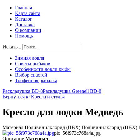
Главная
Карта сайта
Каталог
Доставка
О компании
Помощь
Искать...
Зимняя ловля
Советы рыбаков
Особенности ловли рыбы
Выбор снастей
Трофейная рыбалка
Раскладушка BD-8
Раскладушка Greenell BD-8
Вернуться к: Кресла и стулья
Кресло для лодки Медведь
Материал Поливинилхлорид (ПВХ) Поливинилхлорид (ПВХ) Поли
pic_56f973c768a4a.jpg
Описание
Материал