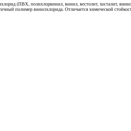
ид (ПВХ, полихлорвинил, винил, вестолит, хосталит, виннол, 
астичный полимер винилхлорида. Отличается химической стойко