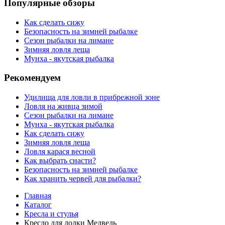
Популярные обзоры
Как сделать сижу
Безопасность на зимней рыбалке
Сезон рыбалки на лимане
Зимняя ловля леща
Мунха - якутская рыбалка
Рекомендуем
Удилища для ловли в прибрежной зоне
Ловля на живца зимой
Сезон рыбалки на лимане
Мунха - якутская рыбалка
Как сделать сижу
Зимняя ловля леща
Ловля карася весной
Как выбрать снасти?
Безопасность на зимней рыбалке
Как хранить червей для рыбалки?
Главная
Каталог
Кресла и стулья
Кресло для лодки Медведь