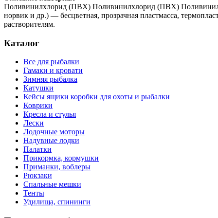
Поливинилхлорид (ПВХ) Поливинилхлорид (ПВХ) Поливинилхлор
норвик и др.) — бесцветная, прозрачная пластмасса, термопл
растворителям.
Каталог
Все для рыбалки
Гамаки и кровати
Зимняя рыбалка
Катушки
Кейсы ящики коробки для охоты и рыбалки
Коврики
Кресла и стулья
Лески
Лодочные моторы
Надувные лодки
Палатки
Прикормка, кормушки
Приманки, воблеры
Рюкзаки
Спальные мешки
Тенты
Удилища, спининги