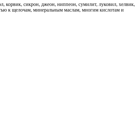
корвик, сикрон, джеон, ниппеон, сумилит, луковил, хелвик,
стью к щелочам, минеральным маслам, многим кислотам и