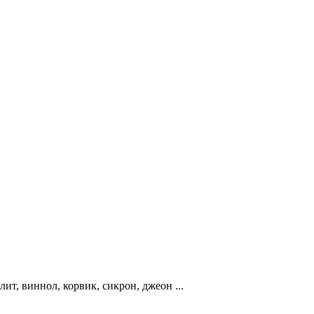
, виннол, корвик, сикрон, джеон ...