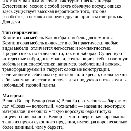
и к таким важным мелочам, как туристическая посуда.
Естественно, можно с собой взять обычную посуду, однако
здесь существует высокая вероятность того, что она
разобьётся, а осколки повредят другие припасы или рюкзак.
Для дачи
Тип снаряжения
Кемпинговая мебель Как выбрать мебель для кемпинга
Кемпинговая мебель включает в себя практически любые
виды мебели, отличается легкостью и компактностью.
Продается как по отдельности, так и в наборах. Существуют
интересные гибридные модели, сочетающие в себе различную
мебель и приспособления: например, рыболовный рюкзак,
трансформируемый в табурет; сложные конструкции,
сочетающие в себе палатку, шезлонг или кресло; столы-кухни
с большим количеством полочек для продуктов и отсеком для
небольшой газовой плиты.
Материал
Велюр Велюр Велюр (ткань) Велю?р (фр. velours — бархат, от
лат. villosus — волосатый, мохнатый) — название некоторых
материалов, имеющих мягкую ворсовую бархатистую
лицевую поверхность. Велюр — чистошерстяная ворсованная
ткань из пряжи суконного прядения, имеющая ворс несколько
более длинный, чем у бархата.