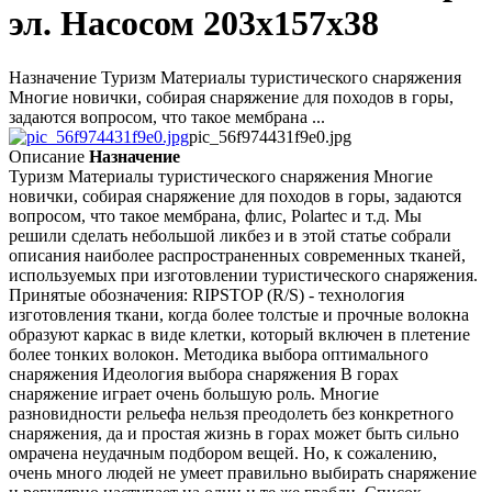
эл. Насосом 203x157x38
Назначение Туризм Материалы туристического снаряжения
Многие новички, собирая снаряжение для походов в горы,
задаются вопросом, что такое мембрана ...
pic_56f974431f9e0.jpg
Описание
Назначение
Туризм Материалы туристического снаряжения Многие
новички, собирая снаряжение для походов в горы, задаются
вопросом, что такое мембрана, флис, Polartec и т.д. Мы
решили сделать небольшой ликбез и в этой статье собрали
описания наиболее распространенных современных тканей,
используемых при изготовлении туристического снаряжения.
Принятые обозначения: RIPSTOP (R/S) - технология
изготовления ткани, когда более толстые и прочные волокна
образуют каркас в виде клетки, который включен в плетение
более тонких волокон. Методика выбора оптимального
снаряжения Идеология выбора снаряжения В горах
снаряжение играет очень большую роль. Многие
разновидности рельефа нельзя преодолеть без конкретного
снаряжения, да и простая жизнь в горах может быть сильно
омрачена неудачным подбором вещей. Но, к сожалению,
очень много людей не умеет правильно выбирать снаряжение