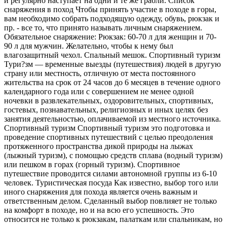
и регулярно наступает на одни и те же грабли. Список
снаряжения в поход Чтобы принять участие в походе в горы,
вам необходимо собрать подходящую одежду, обувь, рюкзак и
пр. - все то, что принято называть личным снаряжением.
Обязательное снаряжение: Рюкзак: 60-70 л для женщин и 70-
90 л для мужчин. Желательно, чтобы к нему был
влагозащитный чехол. Спальный мешок. Спортивный туризм
Тури?зм — временные выезды (путешествия) людей в другую
страну или местность, отличную от места постоянного
жительства на срок от 24 часов до 6 месяцев в течение одного
календарного года или с совершением не менее одной
ночевки в развлекательных, оздоровительных, спортивных,
гостевых, познавательных, религиозных и иных целях без
занятия деятельностью, оплачиваемой из местного источника.
Спортивный туризм Спортивный туризм это подготовка и
проведение спортивных путешествий с целью преодоления
протяженного пространства дикой природы на лыжах
(лыжный туризм), с помощью средств сплава (водный туризм)
или пешком в горах (горный туризм). Спортивное
путешествие проводится силами автономной группы из 6-10
человек. Туристическая посуда Как известно, выбор того или
иного снаряжения для похода является очень важным и
ответственным делом. Сделанный выбор повлияет не только
на комфорт в походе, но и на всю его успешность. Это
относится не только к рюкзакам, палаткам или спальникам, но