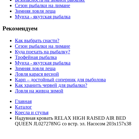
Сезон рыбалки на лимане
Зимняя ловля леща
Мунха - якутская рыбалка
Рекомендуем
Как выбрать снасти?
Сезон рыбалки на лимане
Куда поехать на рыбалку?
Трофейная рыбалка
Мунха - якутская рыбалка
Зимняя ловля леща
Ловля карася весной
Карп – достойный соперник для рыболова
Как хранить червей для рыбалки?
Ловля на живца зимой
Главная
Каталог
Кресла и стулья
Надувная кровать RELAX HIGH RAISED AIR BED
QUEEN JL027278NG со встр. эл. Насосом 203x157x38