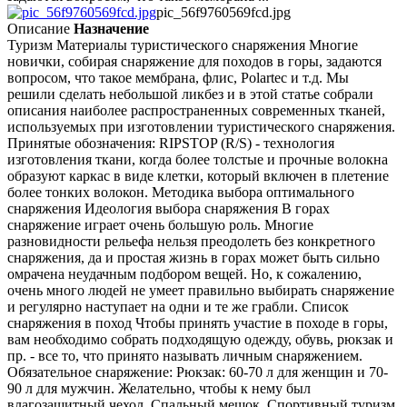
pic_56f9760569fcd.jpg
Описание
Назначение
Туризм Материалы туристического снаряжения Многие
новички, собирая снаряжение для походов в горы, задаются
вопросом, что такое мембрана, флис, Polartec и т.д. Мы
решили сделать небольшой ликбез и в этой статье собрали
описания наиболее распространенных современных тканей,
используемых при изготовлении туристического снаряжения.
Принятые обозначения: RIPSTOP (R/S) - технология
изготовления ткани, когда более толстые и прочные волокна
образуют каркас в виде клетки, который включен в плетение
более тонких волокон. Методика выбора оптимального
снаряжения Идеология выбора снаряжения В горах
снаряжение играет очень большую роль. Многие
разновидности рельефа нельзя преодолеть без конкретного
снаряжения, да и простая жизнь в горах может быть сильно
омрачена неудачным подбором вещей. Но, к сожалению,
очень много людей не умеет правильно выбирать снаряжение
и регулярно наступает на одни и те же грабли. Список
снаряжения в поход Чтобы принять участие в походе в горы,
вам необходимо собрать подходящую одежду, обувь, рюкзак и
пр. - все то, что принято называть личным снаряжением.
Обязательное снаряжение: Рюкзак: 60-70 л для женщин и 70-
90 л для мужчин. Желательно, чтобы к нему был
влагозащитный чехол. Спальный мешок. Спортивный туризм