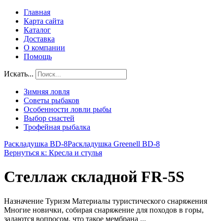
Главная
Карта сайта
Каталог
Доставка
О компании
Помощь
Искать...
Зимняя ловля
Советы рыбаков
Особенности ловли рыбы
Выбор снастей
Трофейная рыбалка
Раскладушка BD-8
Раскладушка Greenell BD-8
Вернуться к: Кресла и стулья
Стеллаж складной FR-5S
Назначение Туризм Материалы туристического снаряжения
Многие новички, собирая снаряжение для походов в горы,
задаются вопросом, что такое мембрана ...