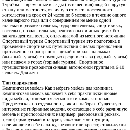
Тури?зм — временные выезды (путешествия) людей в другую
страну или местность, отличную от места постоянного
жительства на срок от 24 часов до 6 месяцев в течение одного
календарного года или с совершением не менее одной
ночевки в развлекательных, оздоровительных, спортивных,
гостевых, познавательных, религиозных и иных целях без
занятия деятельностью, оплачиваемой из местного источника.
Спортивный туризм Спортивный туризм это подготовка и
проведение спортивных путешествий с целью преодоления
протяженного пространства дикой природы на лыжах
(лыжный туризм), с помощью средств сплава (водный туризм)
или пешком в горах (горный туризм). Спортивное
путешествие проводится силами автономной группы из 6-10
человек. Для дачи
Тип снаряжения
Кемпинговая мебель Как выбрать мебель для кемпинга
Кемпинговая мебель включает в себя практически любые
виды мебели, отличается легкостью и компактностью.
Продается как по отдельности, так и в наборах. Существуют
интересные гибридные модели, сочетающие в себе различную
мебель и приспособления: например, рыболовный рюкзак,
трансформируемый в табурет; сложные конструкции,
сочетающие в себе палатку, шезлонг или кресло; столы-кухни
с большим количеством полочек для продуктов и отсеком для