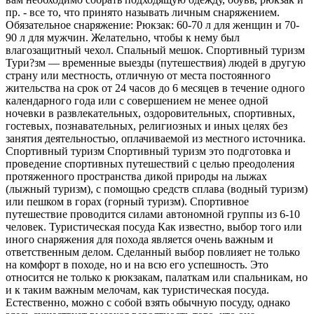
пр. - все то, что принято называть личным снаряжением.
Обязательное снаряжение: Рюкзак: 60-70 л для женщин и 70-
90 л для мужчин. Желательно, чтобы к нему был
влагозащитный чехол. Спальный мешок. Спортивный туризм
Тури?зм — временные выезды (путешествия) людей в другую
страну или местность, отличную от места постоянного
жительства на срок от 24 часов до 6 месяцев в течение одного
календарного года или с совершением не менее одной
ночевки в развлекательных, оздоровительных, спортивных,
гостевых, познавательных, религиозных и иных целях без
занятия деятельностью, оплачиваемой из местного источника.
Спортивный туризм Спортивный туризм это подготовка и
проведение спортивных путешествий с целью преодоления
протяженного пространства дикой природы на лыжах
(лыжный туризм), с помощью средств сплава (водный туризм)
или пешком в горах (горный туризм). Спортивное
путешествие проводится силами автономной группы из 6-10
человек. Туристическая посуда Как известно, выбор того или
иного снаряжения для похода является очень важным и
ответственным делом. Сделанный выбор повлияет не только
на комфорт в походе, но и на всю его успешность. Это
относится не только к рюкзакам, палаткам или спальникам, но
и к таким важным мелочам, как туристическая посуда.
Естественно, можно с собой взять обычную посуду, однако