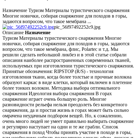
Назначение Туризм Материалы туристического снаряжения
Многие новички, собирая снаряжение для походов в горы,
задаются вопросом, что такое мембрана ...
pic_56f97492252c9.jpg
Описание
Назначение
Туризм Материалы туристического снаряжения Многие
новички, собирая снаряжение для походов в горы, задаются
вопросом, что такое мембрана, флис, Polartec и т.д. Мы
решили сделать небольшой ликбез и в этой статье собрали
описания наиболее распространенных современных тканей,
используемых при изготовлении туристического снаряжения.
Принятые обозначения: RIPSTOP (R/S) - технология
изготовления ткани, когда более толстые и прочные волокна
образуют каркас в виде клетки, который включен в плетение
более тонких волокон. Методика выбора оптимального
снаряжения Идеология выбора снаряжения В горах
снаряжение играет очень большую роль. Многие
разновидности рельефа нельзя преодолеть без конкретного
снаряжения, да и простая жизнь в горах может быть сильно
омрачена неудачным подбором вещей. Но, к сожалению,
очень много людей не умеет правильно выбирать снаряжение
и регулярно наступает на одни и те же грабли. Список
снаряжения в поход Чтобы принять участие в походе в горы,
вам необходимо собрать подходящую одежду, обувь, рюкзак и