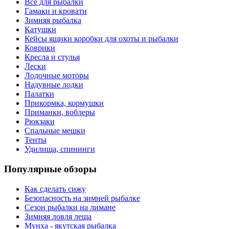
Все для рыбалки
Гамаки и кровати
Зимняя рыбалка
Катушки
Кейсы ящики коробки для охоты и рыбалки
Коврики
Кресла и стулья
Лески
Лодочные моторы
Надувные лодки
Палатки
Прикормка, кормушки
Приманки, воблеры
Рюкзаки
Спальные мешки
Тенты
Удилища, спининги
Популярные обзоры
Как сделать сижу
Безопасность на зимней рыбалке
Сезон рыбалки на лимане
Зимняя ловля леща
Мунха - якутская рыбалка