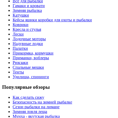
Все для рыбалки
Гамаки и кровати
Зимняя рыбалка
Катушки
Кейсы ящики коробки для охоты и рыбалки
Коврики
Кресла и стулья
Лески
Лодочные моторы
Надувные лодки
Палатки
Прикормка, кормушки
Приманки, воблеры
Рюкзаки
Спальные мешки
Тенты
Удилища, спининги
Популярные обзоры
Как сделать сижу
Безопасность на зимней рыбалке
Сезон рыбалки на лимане
Зимняя ловля леща
Мунха - якутская рыбалка