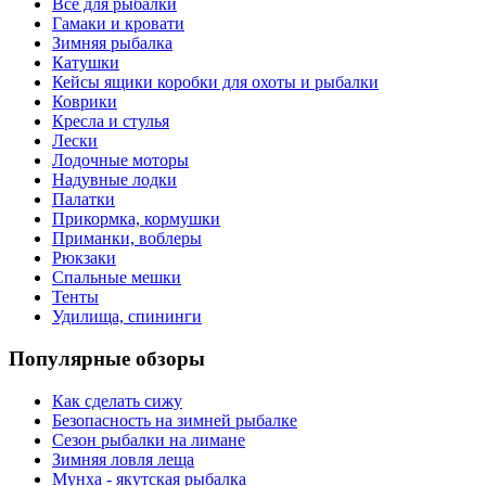
Все для рыбалки
Гамаки и кровати
Зимняя рыбалка
Катушки
Кейсы ящики коробки для охоты и рыбалки
Коврики
Кресла и стулья
Лески
Лодочные моторы
Надувные лодки
Палатки
Прикормка, кормушки
Приманки, воблеры
Рюкзаки
Спальные мешки
Тенты
Удилища, спининги
Популярные обзоры
Как сделать сижу
Безопасность на зимней рыбалке
Сезон рыбалки на лимане
Зимняя ловля леща
Мунха - якутская рыбалка