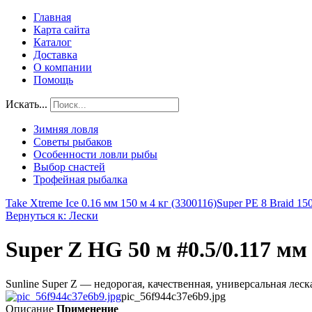
Главная
Карта сайта
Каталог
Доставка
О компании
Помощь
Искать...
Зимняя ловля
Советы рыбаков
Особенности ловли рыбы
Выбор снастей
Трофейная рыбалка
Take Xtreme Ice 0.16 мм 150 м 4 кг (3300116)
Super PE 8 Braid 15
Вернуться к: Лески
Super Z HG 50 м #0.5/0.117 мм 
Sunline Super Z — недорогая, качественная, универсальная лес
pic_56f944c37e6b9.jpg
Описание
Применение