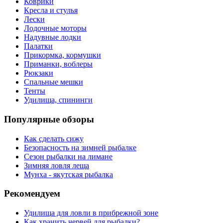
Коврики
Кресла и стулья
Лески
Лодочные моторы
Надувные лодки
Палатки
Прикормка, кормушки
Приманки, воблеры
Рюкзаки
Спальные мешки
Тенты
Удилища, спининги
Популярные обзоры
Как сделать сижу
Безопасность на зимней рыбалке
Сезон рыбалки на лимане
Зимняя ловля леща
Мунха - якутская рыбалка
Рекомендуем
Удилища для ловли в прибрежной зоне
Как хранить червей для рыбалки?