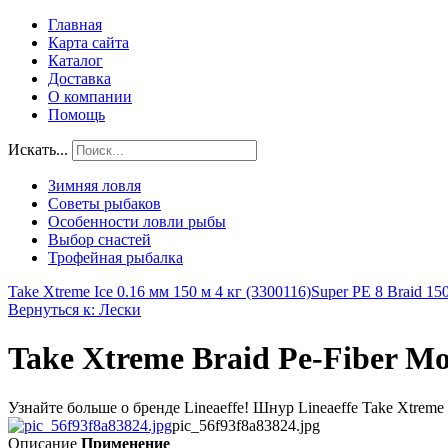
Главная
Карта сайта
Каталог
Доставка
О компании
Помощь
Искать...
Зимняя ловля
Советы рыбаков
Особенности ловли рыбы
Выбор снастей
Трофейная рыбалка
Take Xtreme Ice 0.16 мм 150 м 4 кг (3300116)
Super PE 8 Braid 15
Вернуться к: Лески
Take Xtreme Braid Pe-Fiber Mos
Узнайте больше о бренде Lineaeffe! Шнур Lineaeffe Take Xtrem
pic_56f93f8a83824.jpg
Описание
Применение