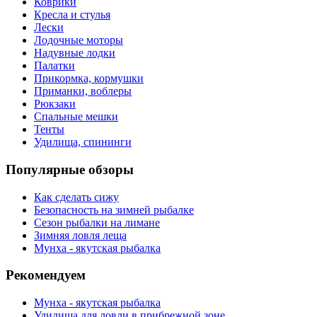
Коврики
Кресла и стулья
Лески
Лодочные моторы
Надувные лодки
Палатки
Прикормка, кормушки
Приманки, воблеры
Рюкзаки
Спальные мешки
Тенты
Удилища, спининги
Популярные обзоры
Как сделать сижу
Безопасность на зимней рыбалке
Сезон рыбалки на лимане
Зимняя ловля леща
Мунха - якутская рыбалка
Рекомендуем
Мунха - якутская рыбалка
Удилища для ловли в прибрежной зоне