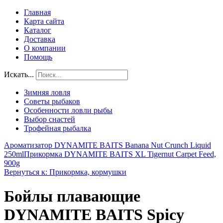
Главная
Карта сайта
Каталог
Доставка
О компании
Помощь
Искать...
Зимняя ловля
Советы рыбаков
Особенности ловли рыбы
Выбор снастей
Трофейная рыбалка
Ароматизатор DYNAMITE BAITS Banana Nut Crunch Liquid
250ml
Прикормка DYNAMITE BAITS XL Tigernut Carpet Feed,
900g
Вернуться к: Прикормка, кормушки
Бойлы плавающие
DYNAMITE BAITS Spicy