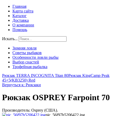
Главная
Карта сайта
Каталог
Доставка
О компании
Помощь
Искать...
Зимняя ловля
Советы рыбаков
Особенности ловли рыбы
Выбор снастей
Трофейная рыбалка
Рюкзак TERRA INCOGNITA Titan 80
Рюкзак KingCamp Peak
45+5(KB3250) Red
Вернуться к: Рюкзаки
Рюкзак OSPREY Farpoint 70
Производитель: Osprey (США).
pic_56f97b5206422.jpg