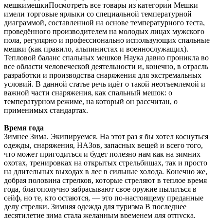
мешкимешкиПосмотреть все товары из категории Мешки
имели торговые ярлыки со специальной температурной
диаграммой, составленной на основе температурного теста,
проведённого производителем на молодых лицах мужского
пола, регулярно и профессионально использующих спальные
мешки (как правило, альпинистах и военнослужащих).
Тепловой баланс спальных мешков Наука давно проникла во
все области человеческой деятельности и, конечно, в отрасль
разработки и производства снаряжения для экстремальных
условий. В данной статье речь идёт о такой неотъемлемой и
важной части снаряжения, как спальный мешок: о
температурном режиме, на который он рассчитан, о
применимых стандартах.
Время года
Зимнее Зима. Экипируемся. На этот раз я бы хотел коснуться
одежды, снаряжения, НАЗов, запасных вещей и всего того,
что может пригодиться и будет полезно нам как на зимних
охотах, тренировках на открытых стрельбищах, так и просто
на длительных выходах в лес в сильные холода. Конечно же,
добрая половина стрелков, которые стреляют в теплое время
года, благополучно забрасывают свое оружие пылиться в
сейф, но те, кто остаются, — это по-настоящему преданные
делу стрелки. Зимняя одежда для туризма В последнее
десятилетие зима стала желанным временем для отпуска.