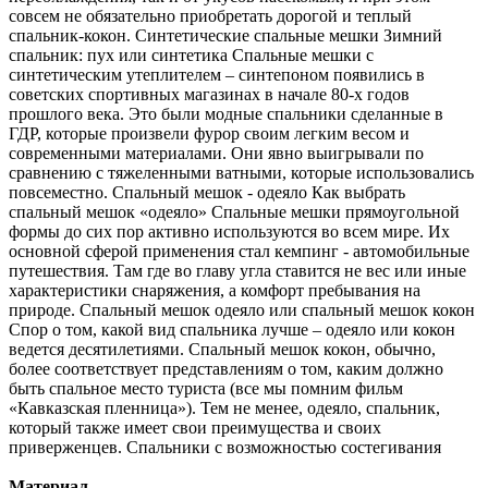
совсем не обязательно приобретать дорогой и теплый
спальник-кокон. Синтетические спальные мешки Зимний
спальник: пух или синтетика Спальные мешки с
синтетическим утеплителем – синтепоном появились в
советских спортивных магазинах в начале 80-х годов
прошлого века. Это были модные спальники сделанные в
ГДР, которые произвели фурор своим легким весом и
современными материалами. Они явно выигрывали по
сравнению с тяжеленными ватными, которые использовались
повсеместно. Спальный мешок - одеяло Как выбрать
спальный мешок «одеяло» Спальные мешки прямоугольной
формы до сих пор активно используются во всем мире. Их
основной сферой применения стал кемпинг - автомобильные
путешествия. Там где во главу угла ставится не вес или иные
характеристики снаряжения, а комфорт пребывания на
природе. Спальный мешок одеяло или спальный мешок кокон
Спор о том, какой вид спальника лучше – одеяло или кокон
ведется десятилетиями. Спальный мешок кокон, обычно,
более соответствует представлениям о том, каким должно
быть спальное место туриста (все мы помним фильм
«Кавказская пленница»). Тем не менее, одеяло, спальник,
который также имеет свои преимущества и своих
приверженцев. Спальники с возможностью состегивания
Материал