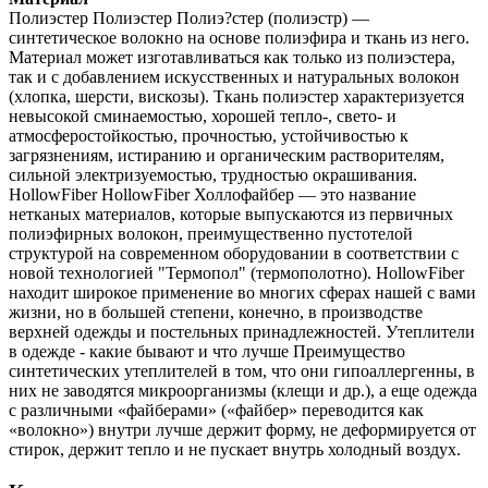
Полиэстер Полиэстер Полиэ?стер (полиэстр) —
синтетическое волокно на основе полиэфира и ткань из него.
Материал может изготавливаться как только из полиэстера,
так и с добавлением искусственных и натуральных волокон
(хлопка, шерсти, вискозы). Ткань полиэстер характеризуется
невысокой сминаемостью, хорошей тепло-, свето- и
атмосферостойкостью, прочностью, устойчивостью к
загрязнениям, истиранию и органическим растворителям,
сильной электризуемостью, трудностью окрашивания.
HollowFiber HollowFiber Холлофайбер — это название
нетканых материалов, которые выпускаются из первичных
полиэфирных волокон, преимущественно пустотелой
структурой на современном оборудовании в соответствии с
новой технологией "Термопол" (термополотно). HollowFiber
находит широкое применение во многих сферах нашей с вами
жизни, но в большей степени, конечно, в производстве
верхней одежды и постельных принадлежностей. Утеплители
в одежде - какие бывают и что лучше Преимущество
синтетических утеплителей в том, что они гипоаллергенны, в
них не заводятся микроорганизмы (клещи и др.), а еще одежда
с различными «файберами» («файбер» переводится как
«волокно») внутри лучше держит форму, не деформируется от
стирок, держит тепло и не пускает внутрь холодный воздух.