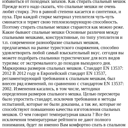
избавиться от походных запахов. Как стирать спальный мешок
Прежде всего надо сказать, что спальные мешки не очень
любят стирку. Это в равной степени касается и синтетики, и
пуха. При каждой стирке материал утеплителя чуть-чуть
сминается и теряет свою теплоизолирующую способность.
Поэтому стирать спальные мешки стараются как можно реже.
Какие бывают спальные мешки Основные различия между
спальными мешками, конструктивные, по типу утеплителя и
т.п. современное разнообразие спальных мешков,
предлагаемых на рынке туристского снаряжения, способно
удовлетворить любой самый взыскательный вкус. сегодня вы
можете подобрать спальники туристические для всех видов
туризма: от экстремального до походов выходного дня.
Маркировка размеров спальных мешков. Стандарт EN 13537:
2012 В 2012 году в Европейский стандарт EN 13537,
регламентирующий требования к спальным мешкам, был
внесен ряд изменений, по сравнению с стандартом EN 13537:
2002. Изменения касались, в том числе, методики
определения размеров спального мешка. Целью пересмотра
было упростить стандарт, исключив требования и методы
испытаний, которые не были доказаны, а так же, которые не
способствуют повышению качества изготовления спальных
мешков. О чем говорит температурная шкала ? Все без
исключения температурные рейтинги не дают полного
понимания, будет ли именно Вам комфортно спать в спальном