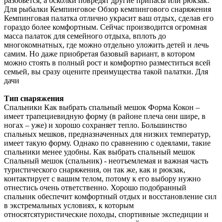
разобьётся, а осколки повредят другие припасы или рюкзак.
Для рыбалки Кемпинговое Обзор кемпингового снаряжения
Кемпинговая палатка отлично украсит ваш отдых, сделав его
гораздо более комфортным. Сейчас производится огромная
масса палаток для семейного отдыха, вплоть до
многокомнатных, где можно отдельно уложить детей и лечь
самим. Но даже приобретая базовый вариант, в котором
можно стоять в полный рост и комфортно разместиться всей
семьей, вы сразу оцените преимущества такой палатки. Для
дачи
Тип снаряжения
Спальники Как выбрать спальный мешок Форма Кокон –
имеет трапециевидную форму (в районе плеча они шире, в
ногах – уже) и хорошо сохраняет тепло. Большинство
спальных мешков, предназначенных для низких температур,
имеет такую форму. Однако по сравнению с одеялами, такие
спальники менее удобны. Как выбрать спальный мешок
Спальный мешок (спальник) - неотъемлемая и важная часть
туристического снаряжения, он так же, как и рюкзак,
контактирует с вашим телом, потому к его выбору нужно
отнестись очень ответственно. Хорошо подобранный
спальник обеспечит комфортный отдых и восстановление сил
в экстремальных условиях, к которым
относятсятуристические походы, спортивные экспедиции и