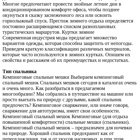
Многие предпочитают провести знойные летние дни в
кондиционированном комфорте офиса, чтобы позднее
окунуться в сказку заснеженного леса или освоить
горнолыжный спуск. Престиж зимнего отдыха определяется
постоянно расширяющимся списком разноплановых
туристических маршрутов. Куртки зимние
Современная индустрия моды предлагает множество
вариантов одежды, которая способна защитить от непогоды.
Приведем краткую классификацию различных материалов,
которые часто используются в зимних куртках. Опишем их
свойства и расскажем об их преимуществах и недостатках.
Тип спальника
Кемпинговые спальные мешки Выбираем кемпинговый
спальный мешок Спальных мешков сегодня в каталогах очень
и очень много. Как разобраться в предлагаемом
многообразии? Мы собрались в путешествие на машине или
просто выехать на природу с друзьями, какой спальник
предпочесть? Кемпинговое снаряжение, или иначе говоря,
снаряжение для автотуризма, имеет свои особенности.
Кемпинговый спальный мешок Кемпинговые (для отдыха
повышенной комфортности) спальные мешки (спальники).
Кемпинговый спальный мешок – предназначен для ночевки
на природе. Хороший спальник предохранит как от
переохлаждения, так и от укусов насекомых, и при этом