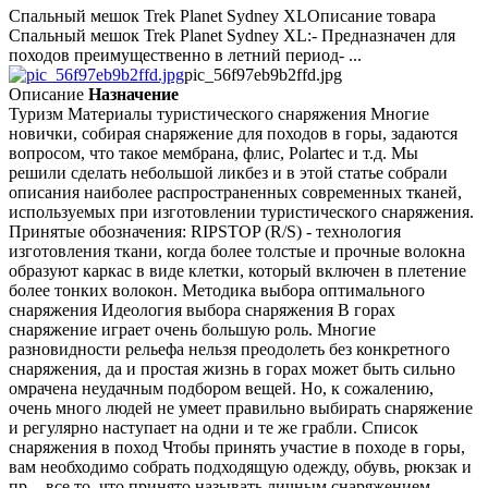
Спальный мешок Trek Planet Sydney XLОписание товара
Спальный мешок Trek Planet Sydney XL:- Предназначен для
походов преимущественно в летний период- ...
pic_56f97eb9b2ffd.jpg
Описание
Назначение
Туризм Материалы туристического снаряжения Многие
новички, собирая снаряжение для походов в горы, задаются
вопросом, что такое мембрана, флис, Polartec и т.д. Мы
решили сделать небольшой ликбез и в этой статье собрали
описания наиболее распространенных современных тканей,
используемых при изготовлении туристического снаряжения.
Принятые обозначения: RIPSTOP (R/S) - технология
изготовления ткани, когда более толстые и прочные волокна
образуют каркас в виде клетки, который включен в плетение
более тонких волокон. Методика выбора оптимального
снаряжения Идеология выбора снаряжения В горах
снаряжение играет очень большую роль. Многие
разновидности рельефа нельзя преодолеть без конкретного
снаряжения, да и простая жизнь в горах может быть сильно
омрачена неудачным подбором вещей. Но, к сожалению,
очень много людей не умеет правильно выбирать снаряжение
и регулярно наступает на одни и те же грабли. Список
снаряжения в поход Чтобы принять участие в походе в горы,
вам необходимо собрать подходящую одежду, обувь, рюкзак и
пр. - все то, что принято называть личным снаряжением.