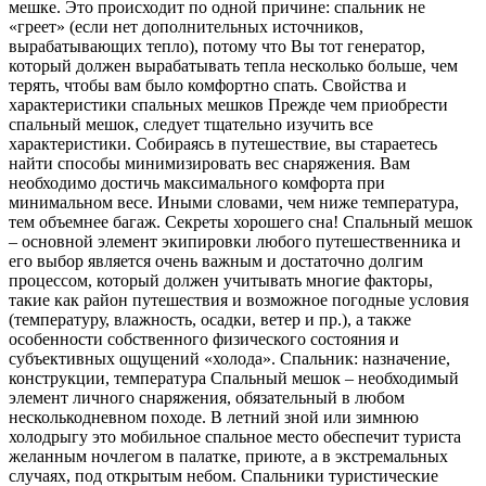
мешке. Это происходит по одной причине: спальник не
«греет» (если нет дополнительных источников,
вырабатывающих тепло), потому что Вы тот генератор,
который должен вырабатывать тепла несколько больше, чем
терять, чтобы вам было комфортно спать. Свойства и
характеристики спальных мешков Прежде чем приобрести
спальный мешок, следует тщательно изучить все
характеристики. Собираясь в путешествие, вы стараетесь
найти способы минимизировать вес снаряжения. Вам
необходимо достичь максимального комфорта при
минимальном весе. Иными словами, чем ниже температура,
тем объемнее багаж. Секреты хорошего сна! Спальный мешок
– основной элемент экипировки любого путешественника и
его выбор является очень важным и достаточно долгим
процессом, который должен учитывать многие факторы,
такие как район путешествия и возможное погодные условия
(температуру, влажность, осадки, ветер и пр.), а также
особенности собственного физического состояния и
субъективных ощущений «холода». Спальник: назначение,
конструкции, температура Спальный мешок – необходимый
элемент личного снаряжения, обязательный в любом
несколькодневном походе. В летний зной или зимнюю
холодрыгу это мобильное спальное место обеспечит туриста
желанным ночлегом в палатке, приюте, а в экстремальных
случаях, под открытым небом. Спальники туристические