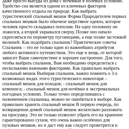
даже просто выезды из дома с ночевкой в полевых условиях.
Удобство сна является одним из ключевых факторов
качественного отдыха на природе. Как выбрать
туристический спальный мешок Форма Прародителем первых
спальных мешков было обычное шерстяное одеяло, которое
человек просто складывал пополам. На одну половину он
ложился, а второй укрывался сверху. Позже оно начало
скрепляться по периметру пуговицами, а еще позже застежкой
молнией. Как подобрать спальник? Практические советы
Cпальник – это не только один из важнейших атрибутов
любого активного путешествия. Это еще и вещь, от которой
зависит Ваше самочувствие и хорошее настроение. Для того,
чтобы выбрать спальник, Вам необходимо определиться с
несколькими важными факторами. Как правильно выбрать
спальный мешок Выбирая спальник, важно помнить о 3-х
возможных видах этого туристического инвентаря: -
спальный мешок для походов; - спальный мешок для
кемпинга; - спальный мешок для ночёвки в экстремальных
погодных условиях. Только точно определившись с
назначением спальника, можно не ошибиться в выборе. Как
правильно хранить спальный мешок В первую очередь, по
возвращении домой спальный мешок желательно разложить
на просушку. Это не только позволит убрать его на хранение
гарантированно сухим, что очень важно особенно для
пуховых мешков, но и даст ему как следует проветрится и