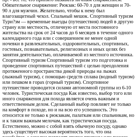
Обязательное снаряжение: Рюкзак: 60-70 л для женщин и 70-
90 л для мужчин. Желательно, чтобы к нему был
влагозащитный чехол. Спальный мешок. Спортивный туризм
Тури?зм — временные выезды (путешествия) людей в другую
страну или местность, отличную от места постоянного
жительства на срок от 24 часов до 6 месяцев в течение одного
календарного года или с совершением не менее одной
ночевки в развлекательных, оздоровительных, спортивных,
гостевых, познавательных, религиозных и иных целях без
занятия деятельностью, оплачиваемой из местного источника.
Спортивный туризм Спортивный туризм это подготовка и
проведение спортивных путешествий с целью преодоления
протяженного пространства дикой природы на лыжах
(лыжный туризм), с помощью средств сплава (водный туризм)
или пешком в горах (горный туризм). Спортивное
путешествие проводится силами автономной группы из 6-10
человек. Туристическая посуда Как известно, выбор того или
иного снаряжения для похода является очень важным и
ответственным делом. Сделанный выбор повлияет не только
на комфорт в походе, но и на всю его успешность. Это
относится не только к рюкзакам, палаткам или спальникам, но
и к таким важным мелочам, как туристическая посуда.
Естественно, можно с собой взять обычную посуду, однако
здесь существует высокая вероятность того, что она