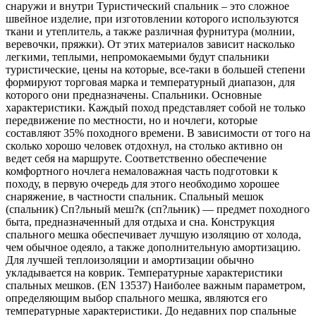
снаружи и внутри Туристический спальник – это сложное
швейное изделие, при изготовлении которого используются
ткани и утеплитель, а также различная фурнитура (молнии,
веревочки, пряжки). От этих материалов зависит насколько
легкими, теплыми, непромокаемыми будут спальники
туристические, цены на которые, все-таки в большей степени
формируют торговая марка и температурный диапазон, для
которого они предназначены. Спальники. Основные
характеристики. Каждый поход представляет собой не только
передвижение по местности, но и ночлеги, которые
составляют 35% походного времени. В зависимости от того на
сколько хорошо человек отдохнул, на столько активно он
ведет себя на маршруте. Соответственно обеспечение
комфортного ночлега немаловажная часть подготовки к
походу, в первую очередь для этого необходимо хорошее
снаряжение, в частности спальник. Спальный мешок
(спальник) Сп?льный меш?к (сп?льник) — предмет походного
быта, предназначенный для отдыха и сна. Конструкция
спального мешка обеспечивает лучшую изоляцию от холода,
чем обычное одеяло, а также дополнительную амортизацию.
Для лучшей теплоизоляции и амортизации обычно
укладывается на коврик. Температурные характеристики
спальных мешков. (EN 13537) Наиболее важным параметром,
определяющим выбор спального мешка, являются его
температурные характеристики. До недавних пор спальные