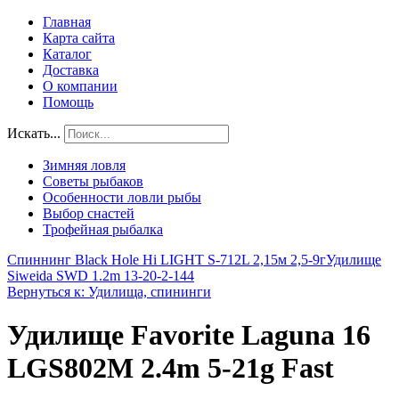
Главная
Карта сайта
Каталог
Доставка
О компании
Помощь
Искать...
Зимняя ловля
Советы рыбаков
Особенности ловли рыбы
Выбор снастей
Трофейная рыбалка
Спиннинг Black Hole Hi LIGHT S-712L 2,15м 2,5-9г
Удилище
Siweida SWD 1.2m 13-20-2-144
Вернуться к: Удилища, спининги
Удилище Favorite Laguna 16
LGS802M 2.4m 5-21g Fast