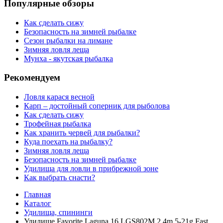
Популярные обзоры
Как сделать сижу
Безопасность на зимней рыбалке
Сезон рыбалки на лимане
Зимняя ловля леща
Мунха - якутская рыбалка
Рекомендуем
Ловля карася весной
Карп – достойный соперник для рыболова
Как сделать сижу
Трофейная рыбалка
Как хранить червей для рыбалки?
Куда поехать на рыбалку?
Зимняя ловля леща
Безопасность на зимней рыбалке
Удилища для ловли в прибрежной зоне
Как выбрать снасти?
Главная
Каталог
Удилища, спининги
Удилище Favorite Laguna 16 LGS802M 2.4m 5-21g Fast