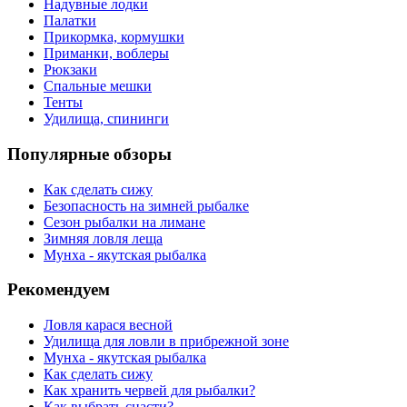
Надувные лодки
Палатки
Прикормка, кормушки
Приманки, воблеры
Рюкзаки
Спальные мешки
Тенты
Удилища, спининги
Популярные обзоры
Как сделать сижу
Безопасность на зимней рыбалке
Сезон рыбалки на лимане
Зимняя ловля леща
Мунха - якутская рыбалка
Рекомендуем
Ловля карася весной
Удилища для ловли в прибрежной зоне
Мунха - якутская рыбалка
Как сделать сижу
Как хранить червей для рыбалки?
Как выбрать снасти?