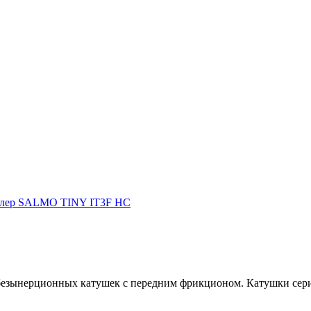
лер SALMO TINY IT3F HC
я безынерционных катушек с передним фрикционом. Катушки серии 