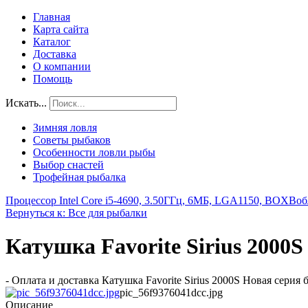
Главная
Карта сайта
Каталог
Доставка
О компании
Помощь
Искать...
Зимняя ловля
Советы рыбаков
Особенности ловли рыбы
Выбор снастей
Трофейная рыбалка
Процессор Intel Core i5-4690, 3.50ГГц, 6МБ, LGA1150, BOX
Воб
Вернуться к: Все для рыбалки
Катушка Favorite Sirius 2000S
- Оплата и доставка Катушка Favorite Sirius 2000S Новая сери
pic_56f9376041dcc.jpg
Описание