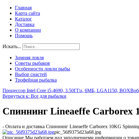
Главная
Карта сайта
Каталог
Доставка
О компании
Помощь
Искать...
Зимняя ловля
Советы рыбаков
Особенности ловли рыбы
Выбор снастей
Трофейная рыбалка
Процессор Intel Core i5-4690, 3.50ГГц, 6МБ, LGA1150, BOX
Воб
Вернуться к: Все для рыбалки
Спиннинг Lineaeffe Carborex 1
- Оплата и доставка Спиннинг Lineaeffe Carborex 10KG Spinnin
pic_56f9375d23a68.jpg
Описание
Мы работаем над заполнениеми информации о товар