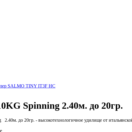
лер SALMO TINY IT3F HC
0KG Spinning 2.40м. до 20гр.
g 2.40м. до 20гр. - высокотехнологичное удилище от итальянской 
е