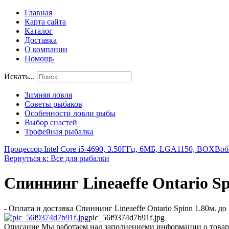
Главная
Карта сайта
Каталог
Доставка
О компании
Помощь
Искать...
Зимняя ловля
Советы рыбаков
Особенности ловли рыбы
Выбор снастей
Трофейная рыбалка
Процессор Intel Core i5-4690, 3.50ГГц, 6МБ, LGA1150, BOX
Воб
Вернуться к: Все для рыбалки
Спиннинг Lineaeffe Ontario Spi
- Оплата и доставка Спиннинг Lineaeffe Ontario Spinn 1.80м. до
pic_56f9374d7b91f.jpg
Описание
Мы работаем над заполнениеми информации о товар