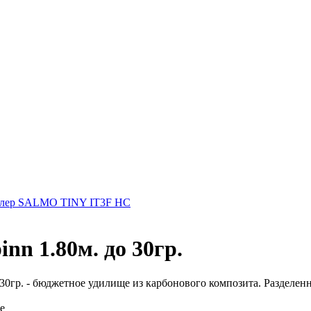
лер SALMO TINY IT3F HC
nn 1.80м. до 30гр.
 30гр. - бюджетное удилище из карбонового композита. Разделенна
е