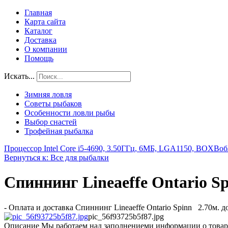
Главная
Карта сайта
Каталог
Доставка
О компании
Помощь
Искать...
Зимняя ловля
Советы рыбаков
Особенности ловли рыбы
Выбор снастей
Трофейная рыбалка
Процессор Intel Core i5-4690, 3.50ГГц, 6МБ, LGA1150, BOX
Воб
Вернуться к: Все для рыбалки
Спиннинг Lineaeffe Ontario Spi
- Оплата и доставка Спиннинг Lineaeffe Ontario Spinn 2.70м. д
pic_56f93725b5f87.jpg
Описание
Мы работаем над заполнениеми информации о товар