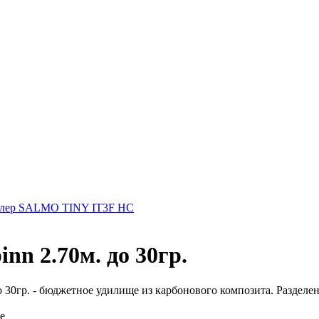
лер SALMO TINY IT3F HC
nn 2.70м. до 30гр.
о 30гр. - бюджетное удилище из карбонового композита. Разделенн
е