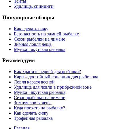
Тенты
Удилища, спининги
Популярные обзоры
Как сделать сижу
Безопасность на зимней рыбалке
Сезон рыбалки на лимане
Зимняя ловля леща
Мунха - якутская рыбалка
Рекомендуем
Как хранить червей для рыбалки?
Карп – достойный соперник для рыболова
Ловля карася весной
Удилища для ловли в прибрежной зоне
Мунха - якутская рыбалка
Сезон рыбалки на лимане
Зимняя ловля леща
Куда поехать на рыбалку?
Как сделать сижу
Трофейная рыбалка
Главная