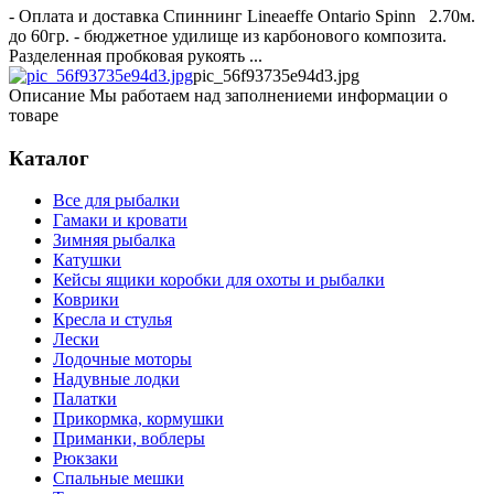
- Оплата и доставка Спиннинг Lineaeffe Ontario Spinn 2.70м.
до 60гр. - бюджетное удилище из карбонового композита.
Разделенная пробковая рукоять ...
pic_56f93735e94d3.jpg
Описание
Мы работаем над заполнениеми информации о
товаре
Каталог
Все для рыбалки
Гамаки и кровати
Зимняя рыбалка
Катушки
Кейсы ящики коробки для охоты и рыбалки
Коврики
Кресла и стулья
Лески
Лодочные моторы
Надувные лодки
Палатки
Прикормка, кормушки
Приманки, воблеры
Рюкзаки
Спальные мешки