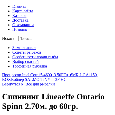
Главная
Карта сайта
Каталог
Доставка
О компании
Помощь
Искать...
Зимняя ловля
Советы рыбаков
Особенности ловли рыбы
Выбор снастей
Трофейная рыбалка
Процессор Intel Core i5-4690, 3.50ГГц, 6МБ, LGA1150,
BOX
Воблер SALMO TINY IT3F HC
Вернуться к: Все для рыбалки
Спиннинг Lineaeffe Ontario
Spinn 2.70м. до 60гр.