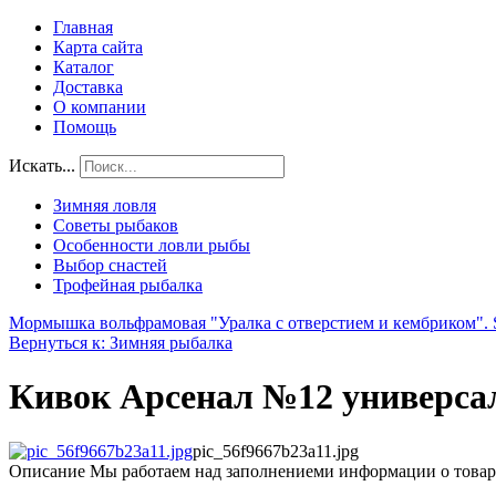
Главная
Карта сайта
Каталог
Доставка
О компании
Помощь
Искать...
Зимняя ловля
Советы рыбаков
Особенности ловли рыбы
Выбор снастей
Трофейная рыбалка
Мормышка вольфрамовая "Уралка с отверстием и кембриком".
Вернуться к: Зимняя рыбалка
Кивок Арсенал №12 универса
pic_56f9667b23a11.jpg
Описание
Мы работаем над заполнениеми информации о товар