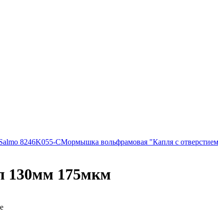
 Salmo 8246K055-C
Мормышка вольфрамовая "Капля с отверстием
л 130мм 175мкм
е