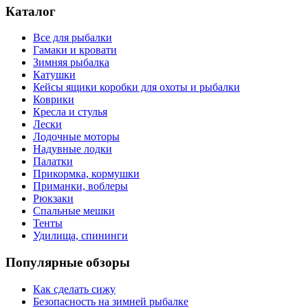
Каталог
Все для рыбалки
Гамаки и кровати
Зимняя рыбалка
Катушки
Кейсы ящики коробки для охоты и рыбалки
Коврики
Кресла и стулья
Лески
Лодочные моторы
Надувные лодки
Палатки
Прикормка, кормушки
Приманки, воблеры
Рюкзаки
Спальные мешки
Тенты
Удилища, спининги
Популярные обзоры
Как сделать сижу
Безопасность на зимней рыбалке