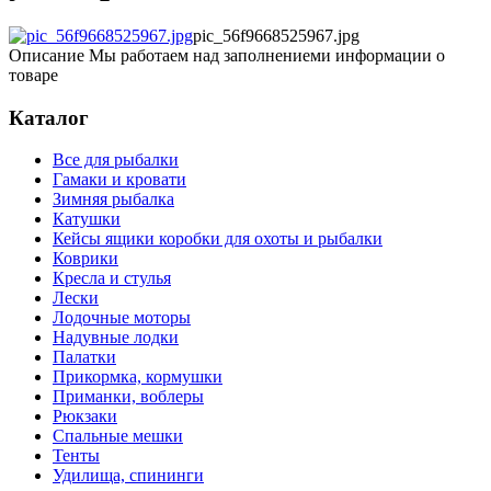
pic_56f9668525967.jpg
Описание
Мы работаем над заполнениеми информации о
товаре
Каталог
Все для рыбалки
Гамаки и кровати
Зимняя рыбалка
Катушки
Кейсы ящики коробки для охоты и рыбалки
Коврики
Кресла и стулья
Лески
Лодочные моторы
Надувные лодки
Палатки
Прикормка, кормушки
Приманки, воблеры
Рюкзаки
Спальные мешки
Тенты
Удилища, спининги