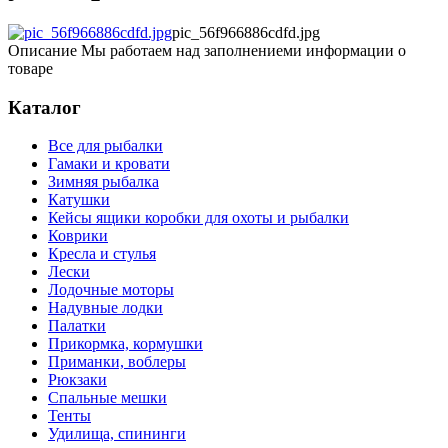
pic_56f966886cdfd.jpg
Описание
Мы работаем над заполнениеми информации о
товаре
Каталог
Все для рыбалки
Гамаки и кровати
Зимняя рыбалка
Катушки
Кейсы ящики коробки для охоты и рыбалки
Коврики
Кресла и стулья
Лески
Лодочные моторы
Надувные лодки
Палатки
Прикормка, кормушки
Приманки, воблеры
Рюкзаки
Спальные мешки
Тенты
Удилища, спининги