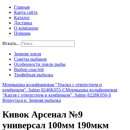
Главная
Карта сайта
Каталог
Доставка
О компании
Помощь
Искать...
Зимняя ловля
Советы рыбаков
Особенности ловли рыбы
Выбор снастей
Трофейная рыбалка
Мормышка вольфрамовая "Уралка с отверстием и
кембриком". Salmo 8246K055-C
Мормышка вольфрамовая
"Капля с отверстием и кембриком". Salmo 8228K050-S
Вернуться к: Зимняя рыбалка
Кивок Арсенал №9
универсал 100мм 190мкм