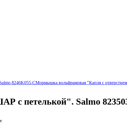
 Salmo 8246K055-C
Мормышка вольфрамовая "Капля с отверстием
 с петелькой". Salmo 82350
е