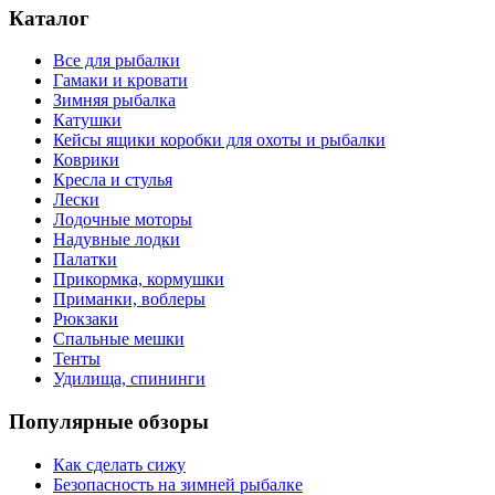
Каталог
Все для рыбалки
Гамаки и кровати
Зимняя рыбалка
Катушки
Кейсы ящики коробки для охоты и рыбалки
Коврики
Кресла и стулья
Лески
Лодочные моторы
Надувные лодки
Палатки
Прикормка, кормушки
Приманки, воблеры
Рюкзаки
Спальные мешки
Тенты
Удилища, спининги
Популярные обзоры
Как сделать сижу
Безопасность на зимней рыбалке