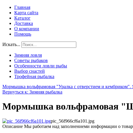
Главная
Карта сайта
Каталог
Доставка
О компании
Помощь
Искать...
Зимняя ловля
Советы рыбаков
Особенности ловли рыбы
Выбор снастей
Трофейная рыбалка
Мормышка вольфрамовая "Уралка с отверстием и кембриком".
Вернуться к: Зимняя рыбалка
Мормышка вольфрамовая "ШАР
pic_56f966cf6a101.jpg
Описание
Мы работаем над заполнениеми информации о товар